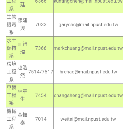
工程
6366
kuntingchen@mail.npust.edu.tw
廷
系
生物
陳建
機電
7033
garychc@mail.npust.edu.tw
興
系
水土
莊智
保持
7366
markchuang@mail.npust.edu.tw
瑋
系
環境
趙浩
工程
7514/7517
hrchao@mail.npust.edu.tw
然
系
車輛
林章
工程
7454
changsheng@mail.npust.edu.tw
生
系
機械
黃惟
工程
7014
weitai@mail.npust.edu.tw
泰
系