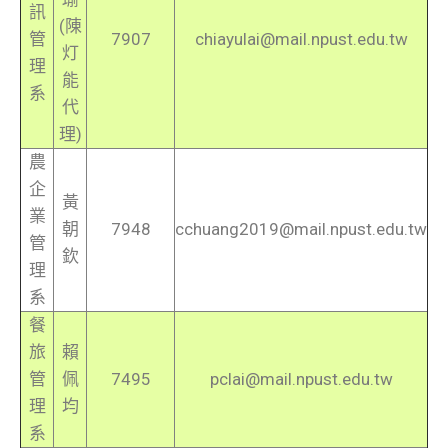
訊
(陳
管
7907
chiayulai@mail.npust.edu.tw
灯
理
能
系
代
理)
農
企
黃
業
朝
7948
cchuang2019@mail.npust.edu.tw
管
欽
理
系
餐
旅
賴
管
佩
7495
pclai@mail.npust.edu.tw
理
均
系