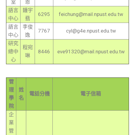
室
恩
語言
鍾宇
6295
feichung@mail.npust.edu.tw
中心
翡
語言
李俊
7767
cyl@g4e.npust.edu.tw
中心
逸
研究
程宛
總中
8446
eve91320@mail.npust.edu.tw
琳
心
管
理
姓
電話分機
電子信箱
學
名
院
企
業
管