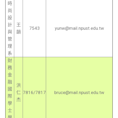
時
尚
設
計
王
7543
yunw@mail.npust.edu.tw
與
韻
管
理
系
財
務
金
融
洪
國
仁
7816/7817
bruce@mail.npust.edu.tw
際
杰
學
士
學