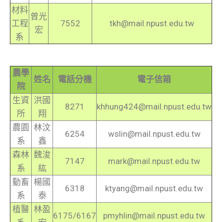
材料
曾光
工程
7552
tkh@mail.npust.edu.tw
宏
系
農學
姓名
電話分機
電子信箱
院
生資
洪國
8271
khhung424@mail.npust.edu.tw
所
翔
農園
林汶
6254
wslin@mail.npust.edu.tw
系
鑫
森林
魏浚
7147
mark@mail.npust.edu.tw
系
紘
動畜
楊國
6318
ktyang@mail.npust.edu.tw
系
泰
植醫
林盈
6175/6167
pmyhlin@mail.npust.edu.tw