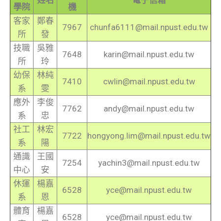
姓名
電子信箱
學院
機
客家
鄭春
7967
chunfa6111@mail.npust.edu.tw
所
發
技職
吳雅
7648
karin@mail.npust.edu.tw
所
玲
幼保
林純
7410
cwlin@mail.npust.edu.tw
系
雯
應外
李俊
7762
andy@mail.npust.edu.tw
系
忠
社工
林宏
7722
hongyong.lim@mail.npust.edu.tw
系
陽
通識
王國
7254
yachin3@mail.npust.edu.tw
中心
安
休運
楊嘉
6528
yce@mail.npust.edu.tw
系
恩
體育
楊嘉
6528
yce@mail.npust.edu.tw