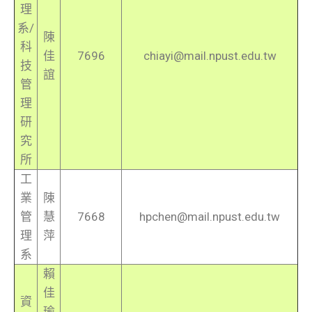
理
系/
陳
科
佳
7696
chiayi@mail.npust.edu.tw
技
誼
管
理
研
究
所
工
業
陳
管
慧
7668
hpchen@mail.npust.edu.tw
理
萍
系
賴
佳
資
瑜