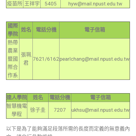
疫苗所
王祥宇
5405
hyw@mail.npust.edu.tw
國際
姓名
電話分機
電子信箱
學院
熱帶
農業
張珮
暨國
7621/6162
pearlchang@mail.npust.edu.tw
君
際合
作系
達人學院
姓名
電話分機
電子信箱
智慧機電
徐子圭
7207
ukhsu@mail.npust.edu.tw
學程
以下是為了能夠滿足段落所需的長度而定義的無意義內