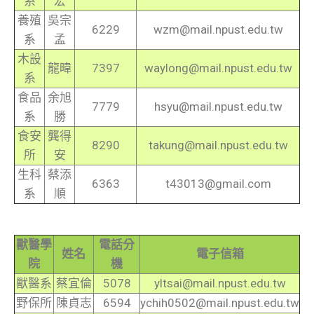
系
宏
養殖
吳宗
6229
wzm@mail.npust.edu.tw
系
孟
木設
龍暐
7397
waylong@mail.npust.edu.tw
系
食品
余旭
7779
hsyu@mail.npust.edu.tw
系
勝
食安
龔得
8290
takung@mail.npust.edu.tw
所
安
生科
蔡添
6363
t43013@gmail.com
系
順
獸醫學
電話分
姓名
電子信箱
院
機
獸醫系
蔡宜倫
5078
yltsai@mail.npust.edu.tw
野保所
陳貞志
6594
ychih0502@mail.npust.edu.tw