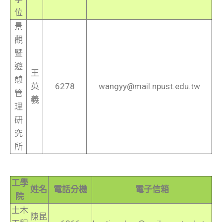
位
景
觀
暨
遊
王
憩
英
6278
wangyy@mail.npust.edu.tw
管
義
理
研
究
所
工學
姓名
電話分機
電子信箱
院
土木
陳昆